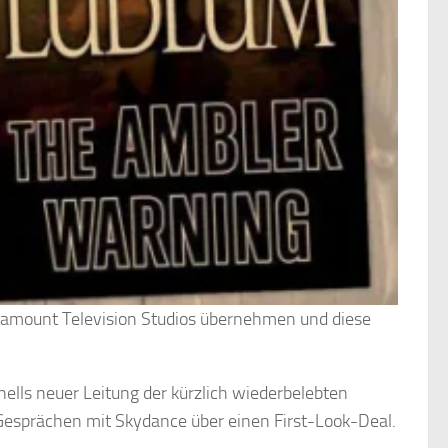
Paramount Television Studios übernehmen und diese
nells neuer Leitung der kürzlich wiederbelebten
 Gesprächen mit Skydance über einen First-Look-Deal.